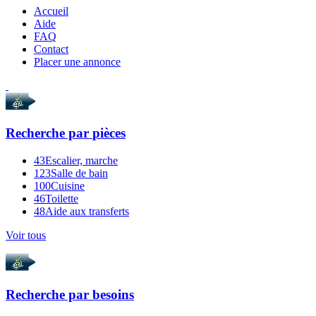
Accueil
Aide
FAQ
Contact
Placer une annonce
Recherche par
pièces
43
Escalier, marche
123
Salle de bain
100
Cuisine
46
Toilette
48
Aide aux transferts
Voir tous
Recherche par
besoins