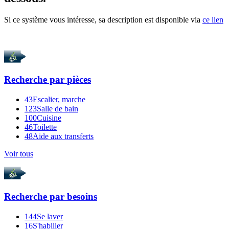
Si ce système vous intéresse, sa description est disponible via
ce lien
Recherche par
pièces
43
Escalier, marche
123
Salle de bain
100
Cuisine
46
Toilette
48
Aide aux transferts
Voir tous
Recherche par
besoins
144
Se laver
16
S'habiller