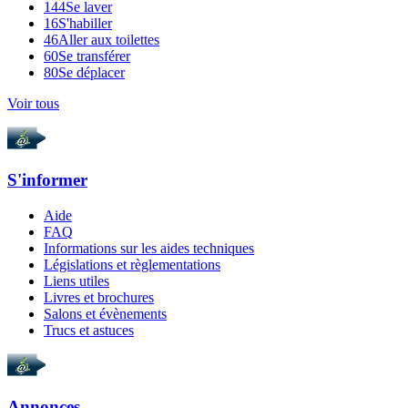
144
Se laver
16
S'habiller
46
Aller aux toilettes
60
Se transférer
80
Se déplacer
Voir tous
S'informer
Aide
FAQ
Informations sur les aides techniques
Législations et règlementations
Liens utiles
Livres et brochures
Salons et évènements
Trucs et astuces
Annonces