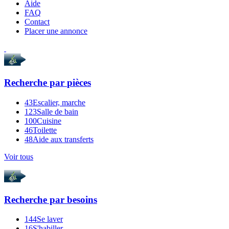
Aide
FAQ
Contact
Placer une annonce
Recherche par
pièces
43
Escalier, marche
123
Salle de bain
100
Cuisine
46
Toilette
48
Aide aux transferts
Voir tous
Recherche par
besoins
144
Se laver
16
S'habiller