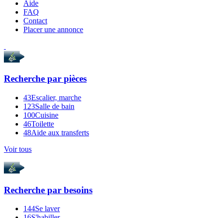
Aide
FAQ
Contact
Placer une annonce
Recherche par
pièces
43
Escalier, marche
123
Salle de bain
100
Cuisine
46
Toilette
48
Aide aux transferts
Voir tous
Recherche par
besoins
144
Se laver
16
S'habiller