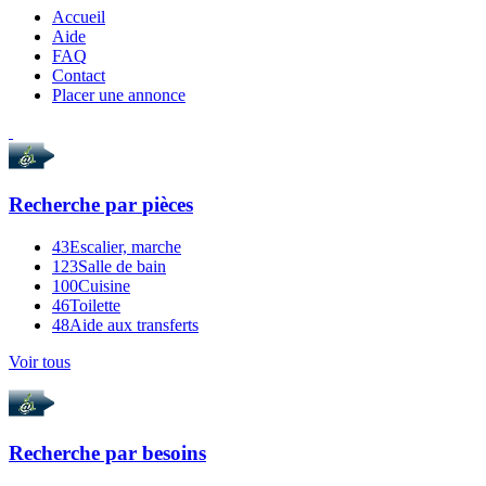
Accueil
Aide
FAQ
Contact
Placer une annonce
Recherche par
pièces
43
Escalier, marche
123
Salle de bain
100
Cuisine
46
Toilette
48
Aide aux transferts
Voir tous
Recherche par
besoins