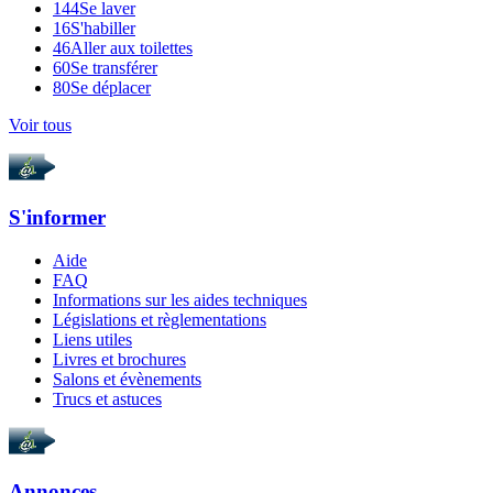
144
Se laver
16
S'habiller
46
Aller aux toilettes
60
Se transférer
80
Se déplacer
Voir tous
S'informer
Aide
FAQ
Informations sur les aides techniques
Législations et règlementations
Liens utiles
Livres et brochures
Salons et évènements
Trucs et astuces
Annonces