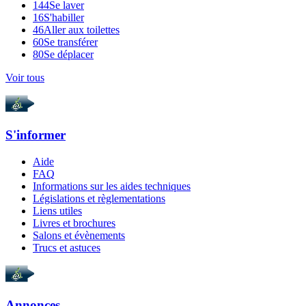
144
Se laver
16
S'habiller
46
Aller aux toilettes
60
Se transférer
80
Se déplacer
Voir tous
S'informer
Aide
FAQ
Informations sur les aides techniques
Législations et règlementations
Liens utiles
Livres et brochures
Salons et évènements
Trucs et astuces
Annonces