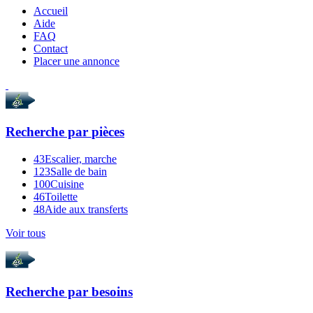
Accueil
Aide
FAQ
Contact
Placer une annonce
Recherche par
pièces
43
Escalier, marche
123
Salle de bain
100
Cuisine
46
Toilette
48
Aide aux transferts
Voir tous
Recherche par
besoins