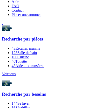
Aide
FAQ
Contact
Placer une annonce
Recherche par
pièces
43
Escalier, marche
123
Salle de bain
100
Cuisine
46
Toilette
48
Aide aux transferts
Voir tous
Recherche par
besoins
144
Se laver
16
S'habiller