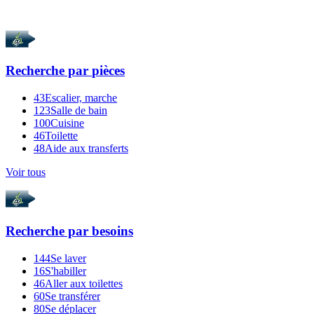
Recherche par
pièces
43
Escalier, marche
123
Salle de bain
100
Cuisine
46
Toilette
48
Aide aux transferts
Voir tous
Recherche par
besoins
144
Se laver
16
S'habiller
46
Aller aux toilettes
60
Se transférer
80
Se déplacer