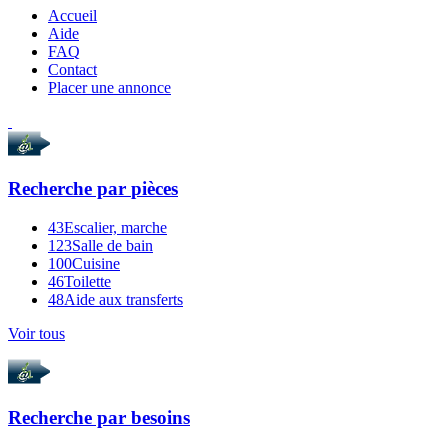
Accueil
Aide
FAQ
Contact
Placer une annonce
Recherche par
pièces
43
Escalier, marche
123
Salle de bain
100
Cuisine
46
Toilette
48
Aide aux transferts
Voir tous
Recherche par
besoins