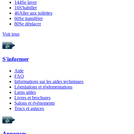
144
Se laver
16
S'habiller
46
Aller aux toilettes
60
Se transférer
80
Se déplacer
Voir tous
S'informer
Aide
FAQ
Informations sur les aides techniques
Législations et règlementations
Liens utiles
Livres et brochures
Salons et évènements
Trucs et astuces
Annonces