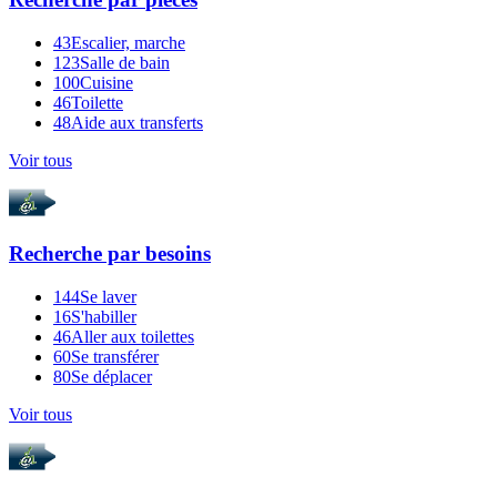
43
Escalier, marche
123
Salle de bain
100
Cuisine
46
Toilette
48
Aide aux transferts
Voir tous
Recherche par
besoins
144
Se laver
16
S'habiller
46
Aller aux toilettes
60
Se transférer
80
Se déplacer
Voir tous