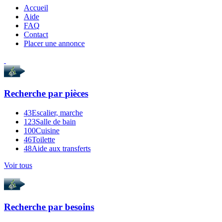
Accueil
Aide
FAQ
Contact
Placer une annonce
Recherche par
pièces
43
Escalier, marche
123
Salle de bain
100
Cuisine
46
Toilette
48
Aide aux transferts
Voir tous
Recherche par
besoins