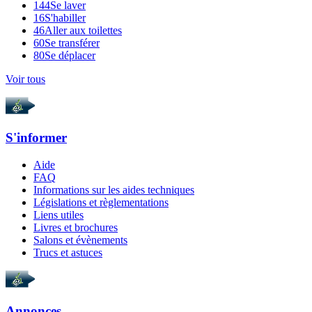
144
Se laver
16
S'habiller
46
Aller aux toilettes
60
Se transférer
80
Se déplacer
Voir tous
S'informer
Aide
FAQ
Informations sur les aides techniques
Législations et règlementations
Liens utiles
Livres et brochures
Salons et évènements
Trucs et astuces
Annonces