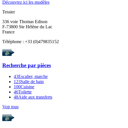
Découvrez ici les modèles
Tessier
336 voie Thomas Edison
F-73800 Ste Hélène du Lac
France
Téléphone : +33 (0)479835152
Recherche par
pièces
43
Escalier, marche
123
Salle de bain
100
Cuisine
46
Toilette
48
Aide aux transferts
Voir tous