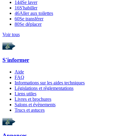
144
Se laver
16
S'habiller
46
Aller aux toilettes
60
Se transférer
80
Se déplacer
Voir tous
S'informer
Aide
FAQ
Informations sur les aides techniques
Législations et règlementations
Liens utiles
Livres et brochures
Salons et évènements
Trucs et astuces
Annonces