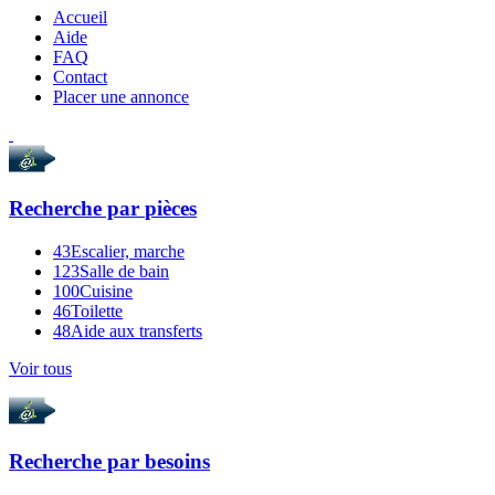
Accueil
Aide
FAQ
Contact
Placer une annonce
Recherche par
pièces
43
Escalier, marche
123
Salle de bain
100
Cuisine
46
Toilette
48
Aide aux transferts
Voir tous
Recherche par
besoins