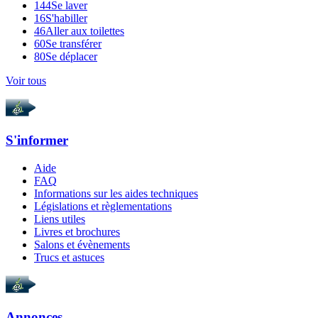
144
Se laver
16
S'habiller
46
Aller aux toilettes
60
Se transférer
80
Se déplacer
Voir tous
S'informer
Aide
FAQ
Informations sur les aides techniques
Législations et règlementations
Liens utiles
Livres et brochures
Salons et évènements
Trucs et astuces
Annonces