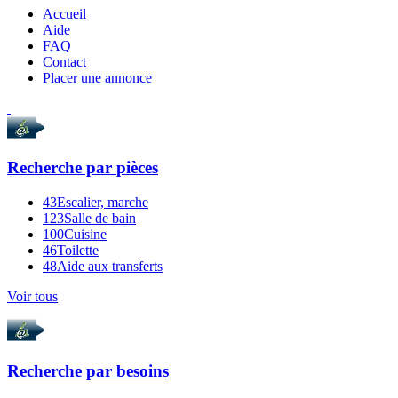
Accueil
Aide
FAQ
Contact
Placer une annonce
Recherche par
pièces
43
Escalier, marche
123
Salle de bain
100
Cuisine
46
Toilette
48
Aide aux transferts
Voir tous
Recherche par
besoins