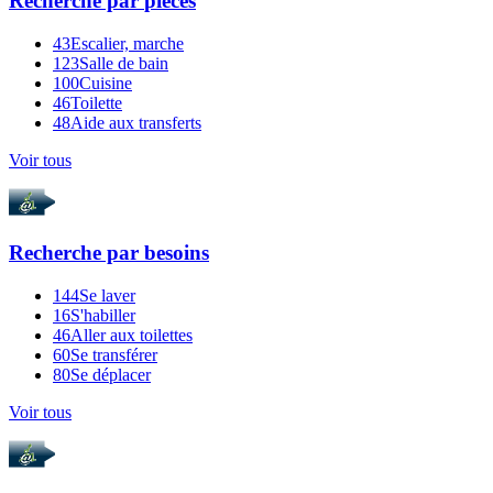
Recherche par
pièces
43
Escalier, marche
123
Salle de bain
100
Cuisine
46
Toilette
48
Aide aux transferts
Voir tous
Recherche par
besoins
144
Se laver
16
S'habiller
46
Aller aux toilettes
60
Se transférer
80
Se déplacer
Voir tous