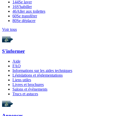
144
Se laver
16
S'habiller
46
Aller aux toilettes
60
Se transférer
80
Se déplacer
Voir tous
S'informer
Aide
FAQ
Informations sur les aides techniques
Législations et règlementations
Liens utiles
Livres et brochures
Salons et évènements
Trucs et astuces
Annonces