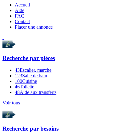
Accueil
Aide
FAQ
Contact
Placer une annonce
Recherche par
pièces
43
Escalier, marche
123
Salle de bain
100
Cuisine
46
Toilette
48
Aide aux transferts
Voir tous
Recherche par
besoins