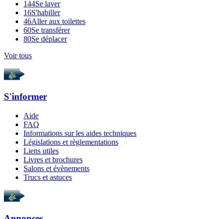
144
Se laver
16
S'habiller
46
Aller aux toilettes
60
Se transférer
80
Se déplacer
Voir tous
S'informer
Aide
FAQ
Informations sur les aides techniques
Législations et règlementations
Liens utiles
Livres et brochures
Salons et évènements
Trucs et astuces
Annonces