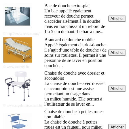
Bac de douche extra-plat
Un bac appellé également
receveur de douche permet
Afficher
d'accéder aisément à la douche
mais en franchissant un rebord de
1 à 5 cm de haut. Le bac a une...
© http://www.ecosbc.com/
Brancard de douche mobile
Appelé également chariot-douche,
il s’agit d’une table de douche / de
Afficher
soins sur roulettes. Il permet à une
personne de se laver en position
couchée...
© www.axamed.be
Chaise de douche avec dossier et
accoudoirs
La chaise de douche avec dossier
et accoudoirs est une assise
Afficher
permettant un usage dans
un milieu humide. Elle permet à
l’utilisateur de se laver en...
© www.ergohomeconsult.be
Chaise de douche à petites roues
non pliable
La chaise de douche à petites
roues est un fauteuil pour milieu
Afficher