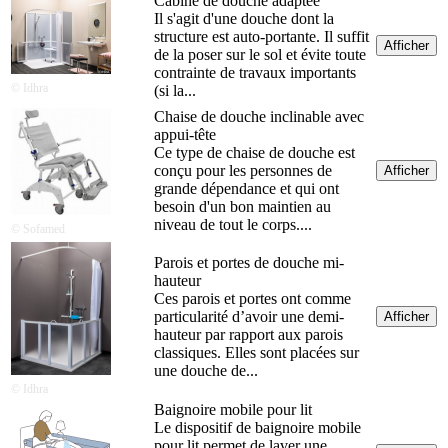
Cabine de douche adaptée
Il s'agit d'une douche dont la
structure est auto-portante. Il suffit
Afficher
de la poser sur le sol et évite toute
contrainte de travaux importants
© Idhra
(si la...
Chaise de douche inclinable avec
appui-tête
Ce type de chaise de douche est
conçu pour les personnes de
Afficher
grande dépendance et qui ont
besoin d'un bon maintien au
niveau de tout le corps....
© Sofamed
Parois et portes de douche mi-
hauteur
Ces parois et portes ont comme
particularité d’avoir une demi-
Afficher
hauteur par rapport aux parois
classiques. Elles sont placées sur
une douche de...
© Idhra
Baignoire mobile pour lit
Le dispositif de baignoire mobile
pour lit permet de laver une