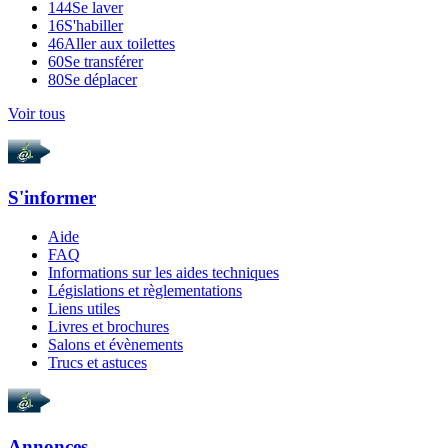
144
Se laver
16
S'habiller
46
Aller aux toilettes
60
Se transférer
80
Se déplacer
Voir tous
S'informer
Aide
FAQ
Informations sur les aides techniques
Législations et règlementations
Liens utiles
Livres et brochures
Salons et évènements
Trucs et astuces
Annonces