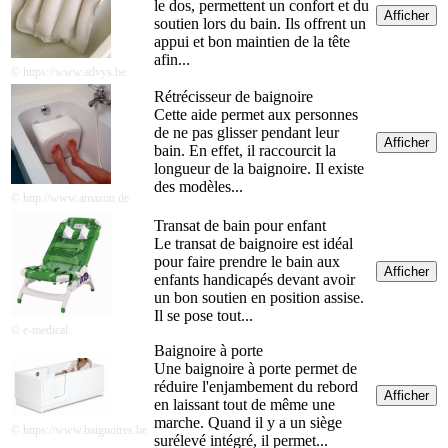
le dos, permettent un confort et du
Afficher
soutien lors du bain. Ils offrent un
appui et bon maintien de la tête
afin...
© https://www.advys.be
Rétrécisseur de baignoire
Cette aide permet aux personnes
de ne pas glisser pendant leur
Afficher
bain. En effet, il raccourcit la
longueur de la baignoire. Il existe
des modèles...
© http://www.amazon.de
Transat de bain pour enfant
Le transat de baignoire est idéal
pour faire prendre le bain aux
Afficher
enfants handicapés devant avoir
un bon soutien en position assise.
Il se pose tout...
© e-medical
Baignoire à porte
Une baignoire à porte permet de
réduire l'enjambement du rebord
Afficher
en laissant tout de même une
marche. Quand il y a un siège
© https://www.baignoires.be
surélevé intégré, il permet...