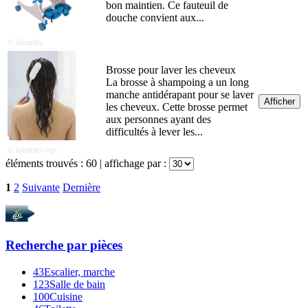
bon maintien. Ce fauteuil de
douche convient aux...
© Identités
Brosse pour laver les cheveux
La brosse à shampoing a un long
manche antidérapant pour se laver
Afficher
les cheveux. Cette brosse permet
aux personnes ayant des
difficultés à lever les...
© Identites-vpc
éléments trouvés :
60
| affichage par :
1
2
Suivante
Dernière
Recherche par
pièces
43
Escalier, marche
123
Salle de bain
100
Cuisine