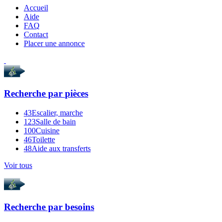
Accueil
Aide
FAQ
Contact
Placer une annonce
Recherche par
pièces
43
Escalier, marche
123
Salle de bain
100
Cuisine
46
Toilette
48
Aide aux transferts
Voir tous
Recherche par
besoins