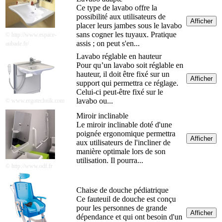
Ce type de lavabo offre la
possibilité aux utilisateurs de
Afficher
placer leurs jambes sous le lavabo
sans cogner les tuyaux. Pratique
© http://www.espace-
assis ; on peut s'en...
aubade.fr/
Lavabo réglable en hauteur
Pour qu’un lavabo soit réglable en
hauteur, il doit être fixé sur un
Afficher
support qui permettra ce réglage.
Celui-ci peut-être fixé sur le
lavabo ou...
© www.ergotechnik.com
Miroir inclinable
Le miroir inclinable doté d'une
poignée ergonomique permettra
Afficher
aux utilisateurs de l'incliner de
manière optimale lors de son
utilisation. Il pourra...
© http://www.odf.fr
Chaise de douche pédiatrique
Ce fauteuil de douche est conçu
pour les personnes de grande
Afficher
dépendance et qui ont besoin d'un