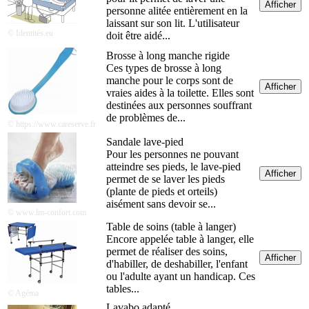
Afficher
personne alitée entièrement en la
laissant sur son lit. L'utilisateur
© Identités.eu
doit être aidé...
Brosse à long manche rigide
Ces types de brosse à long
manche pour le corps sont de
Afficher
vraies aides à la toilette. Elles sont
destinées aux personnes souffrant
de problèmes de...
© https://www.careserve.fr
Sandale lave-pied
Pour les personnes ne pouvant
atteindre ses pieds, le lave-pied
Afficher
permet de se laver les pieds
(plante de pieds et orteils)
aisément sans devoir se...
© www.lm-confort.com
Table de soins (table à langer)
Encore appelée table à langer, elle
permet de réaliser des soins,
Afficher
d'habiller, de deshabiller, l'enfant
ou l'adulte ayant un handicap. Ces
tables...
© Agéma
Lavabo adapté