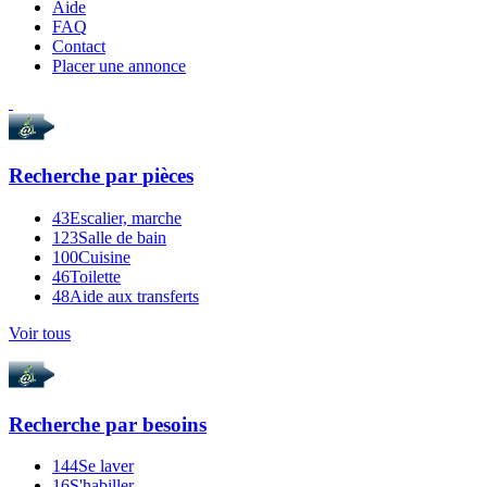
Aide
FAQ
Contact
Placer une annonce
Recherche par
pièces
43
Escalier, marche
123
Salle de bain
100
Cuisine
46
Toilette
48
Aide aux transferts
Voir tous
Recherche par
besoins
144
Se laver
16
S'habiller