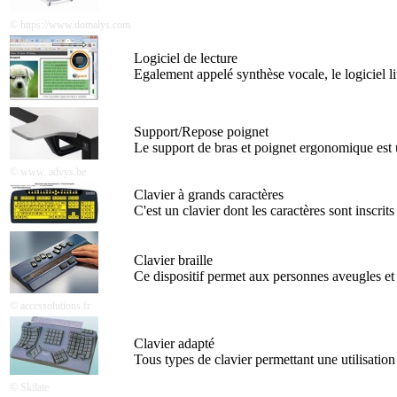
© https://www.domalys.com
Logiciel de lecture
Egalement appelé synthèse vocale, le logiciel lit
Support/Repose poignet
Le support de bras et poignet ergonomique est u
© www. advys.be
Clavier à grands caractères
C'est un clavier dont les caractères sont inscri
Clavier braille
Ce dispositif permet aux personnes aveugles et br
© accessolutions.fr
Clavier adapté
Tous types de clavier permettant une utilisation 
© Skilate