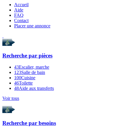
Accueil
Aide
FAQ
Contact
Placer une annonce
Recherche par
pièces
43
Escalier, marche
123
Salle de bain
100
Cuisine
46
Toilette
48
Aide aux transferts
Voir tous
Recherche par
besoins