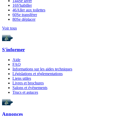
144
Se laver
16
S'habiller
46
Aller aux toilettes
60
Se transférer
80
Se déplacer
Voir tous
S'informer
Aide
FAQ
Informations sur les aides techniques
Législations et règlementations
Liens utiles
Livres et brochures
Salons et évènements
Trucs et astuces
Annonces