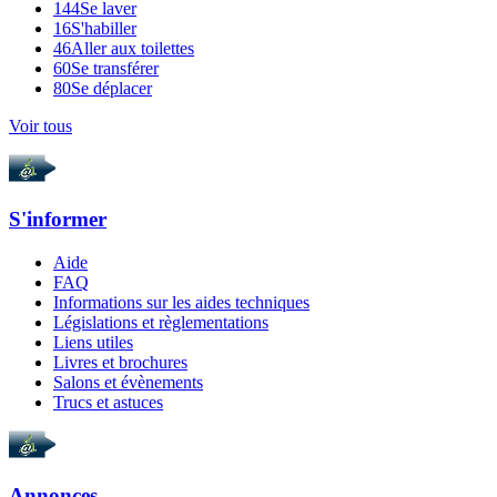
144
Se laver
16
S'habiller
46
Aller aux toilettes
60
Se transférer
80
Se déplacer
Voir tous
S'informer
Aide
FAQ
Informations sur les aides techniques
Législations et règlementations
Liens utiles
Livres et brochures
Salons et évènements
Trucs et astuces
Annonces