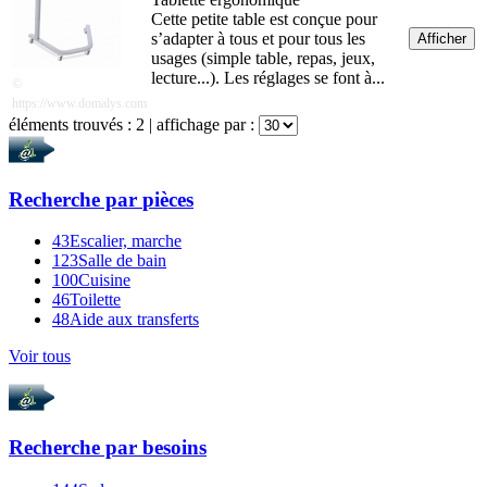
Cette petite table est conçue pour
s’adapter à tous et pour tous les
Afficher
usages (simple table, repas, jeux,
lecture...). Les réglages se font à...
©
https://www.domalys.com
éléments trouvés :
2
| affichage par :
Recherche par
pièces
43
Escalier, marche
123
Salle de bain
100
Cuisine
46
Toilette
48
Aide aux transferts
Voir tous
Recherche par
besoins