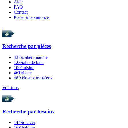
Aide
FAQ
Contact
Placer une annonce
Recherche par
pièces
43
Escalier, marche
123
Salle de bain
100
Cuisine
46
Toilette
48
Aide aux transferts
Voir tous
Recherche par
besoins
144
Se laver
16
S'habiller