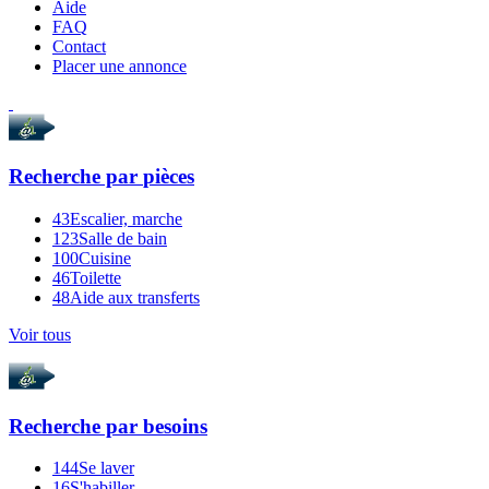
Aide
FAQ
Contact
Placer une annonce
Recherche par
pièces
43
Escalier, marche
123
Salle de bain
100
Cuisine
46
Toilette
48
Aide aux transferts
Voir tous
Recherche par
besoins
144
Se laver
16
S'habiller