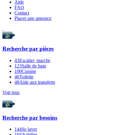
Aide
FAQ
Contact
Placer une annonce
Recherche par
pièces
43
Escalier, marche
123
Salle de bain
100
Cuisine
46
Toilette
48
Aide aux transferts
Voir tous
Recherche par
besoins
144
Se laver
16
S'habiller