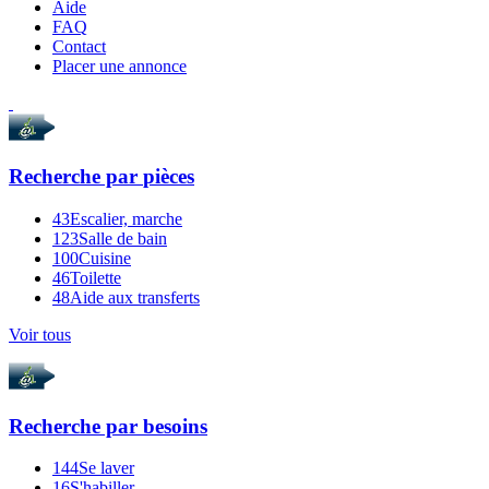
Aide
FAQ
Contact
Placer une annonce
Recherche par
pièces
43
Escalier, marche
123
Salle de bain
100
Cuisine
46
Toilette
48
Aide aux transferts
Voir tous
Recherche par
besoins
144
Se laver
16
S'habiller