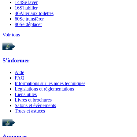
144
Se laver
16
S'habiller
46
Aller aux toilettes
60
Se transférer
80
Se déplacer
Voir tous
S'informer
Aide
FAQ
Informations sur les aides techniques
Législations et règlementations
Liens utiles
Livres et brochures
Salons et évènements
Trucs et astuces
Annonces