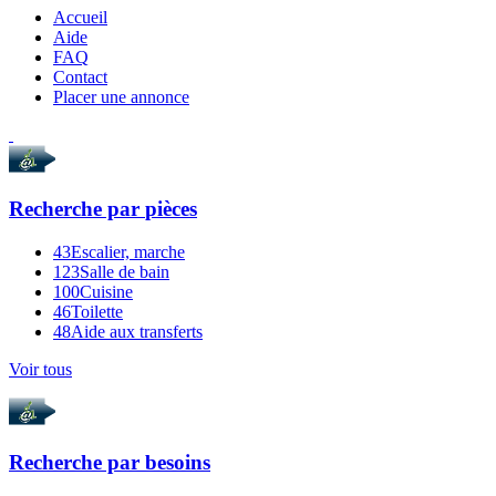
Accueil
Aide
FAQ
Contact
Placer une annonce
Recherche par
pièces
43
Escalier, marche
123
Salle de bain
100
Cuisine
46
Toilette
48
Aide aux transferts
Voir tous
Recherche par
besoins