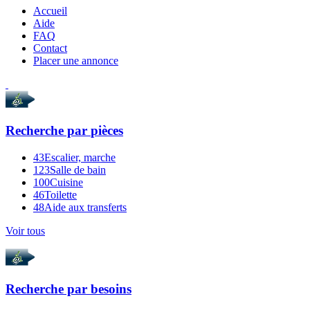
Accueil
Aide
FAQ
Contact
Placer une annonce
Recherche par
pièces
43
Escalier, marche
123
Salle de bain
100
Cuisine
46
Toilette
48
Aide aux transferts
Voir tous
Recherche par
besoins