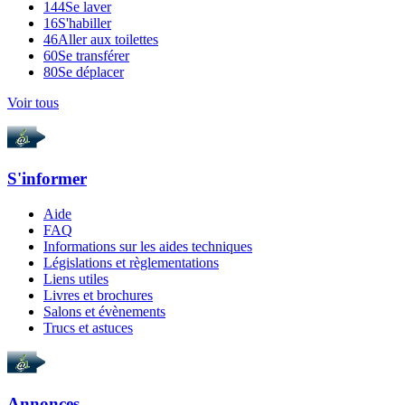
144
Se laver
16
S'habiller
46
Aller aux toilettes
60
Se transférer
80
Se déplacer
Voir tous
S'informer
Aide
FAQ
Informations sur les aides techniques
Législations et règlementations
Liens utiles
Livres et brochures
Salons et évènements
Trucs et astuces
Annonces