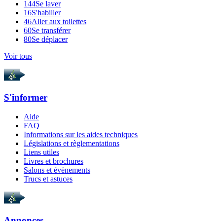
144
Se laver
16
S'habiller
46
Aller aux toilettes
60
Se transférer
80
Se déplacer
Voir tous
S'informer
Aide
FAQ
Informations sur les aides techniques
Législations et règlementations
Liens utiles
Livres et brochures
Salons et évènements
Trucs et astuces
Annonces