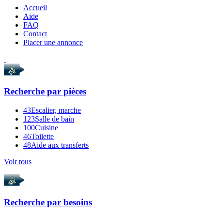
Accueil
Aide
FAQ
Contact
Placer une annonce
Recherche par
pièces
43
Escalier, marche
123
Salle de bain
100
Cuisine
46
Toilette
48
Aide aux transferts
Voir tous
Recherche par
besoins