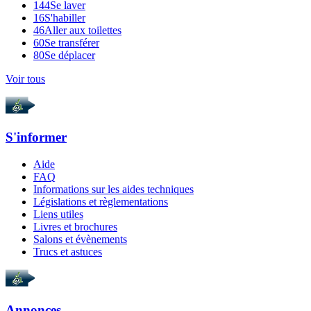
144
Se laver
16
S'habiller
46
Aller aux toilettes
60
Se transférer
80
Se déplacer
Voir tous
S'informer
Aide
FAQ
Informations sur les aides techniques
Législations et règlementations
Liens utiles
Livres et brochures
Salons et évènements
Trucs et astuces
Annonces