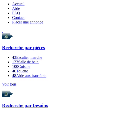
Accueil
Aide
FAQ
Contact
Placer une annonce
Recherche par
pièces
43
Escalier, marche
123
Salle de bain
100
Cuisine
46
Toilette
48
Aide aux transferts
Voir tous
Recherche par
besoins