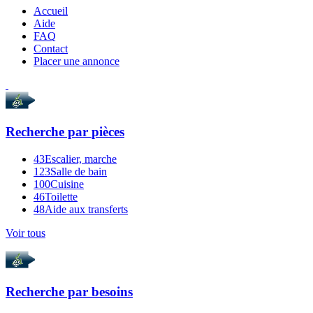
Accueil
Aide
FAQ
Contact
Placer une annonce
Recherche par
pièces
43
Escalier, marche
123
Salle de bain
100
Cuisine
46
Toilette
48
Aide aux transferts
Voir tous
Recherche par
besoins