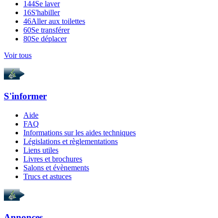
144
Se laver
16
S'habiller
46
Aller aux toilettes
60
Se transférer
80
Se déplacer
Voir tous
S'informer
Aide
FAQ
Informations sur les aides techniques
Législations et règlementations
Liens utiles
Livres et brochures
Salons et évènements
Trucs et astuces
Annonces