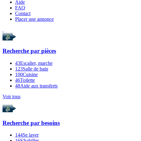
Aide
FAQ
Contact
Placer une annonce
Recherche par
pièces
43
Escalier, marche
123
Salle de bain
100
Cuisine
46
Toilette
48
Aide aux transferts
Voir tous
Recherche par
besoins
144
Se laver
16
S'habiller