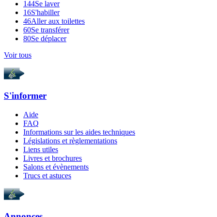
144
Se laver
16
S'habiller
46
Aller aux toilettes
60
Se transférer
80
Se déplacer
Voir tous
S'informer
Aide
FAQ
Informations sur les aides techniques
Législations et règlementations
Liens utiles
Livres et brochures
Salons et évènements
Trucs et astuces
Annonces