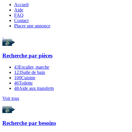
Accueil
Aide
FAQ
Contact
Placer une annonce
Recherche par
pièces
43
Escalier, marche
123
Salle de bain
100
Cuisine
46
Toilette
48
Aide aux transferts
Voir tous
Recherche par
besoins