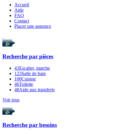
Accueil
Aide
FAQ
Contact
Placer une annonce
Recherche par
pièces
43
Escalier, marche
123
Salle de bain
100
Cuisine
46
Toilette
48
Aide aux transferts
Voir tous
Recherche par
besoins