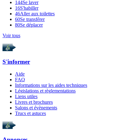
144
Se laver
16
S'habiller
46
Aller aux toilettes
60
Se transférer
80
Se déplacer
Voir tous
S'informer
Aide
FAQ
Informations sur les aides techniques
Législations et règlementations
Liens utiles
Livres et brochures
Salons et évènements
Trucs et astuces
Annonces