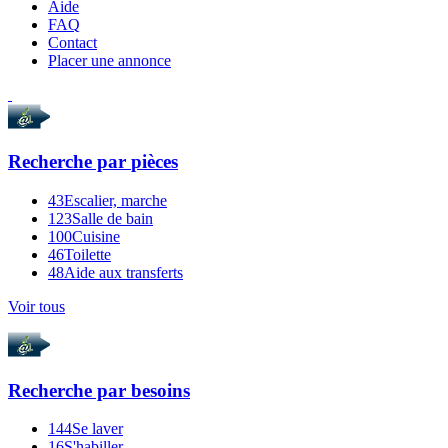
Aide
FAQ
Contact
Placer une annonce
Recherche par
pièces
43
Escalier, marche
123
Salle de bain
100
Cuisine
46
Toilette
48
Aide aux transferts
Voir tous
Recherche par
besoins
144
Se laver
16
S'habiller