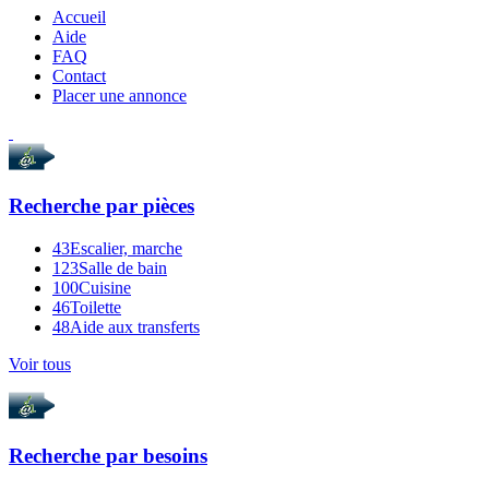
Accueil
Aide
FAQ
Contact
Placer une annonce
Recherche par
pièces
43
Escalier, marche
123
Salle de bain
100
Cuisine
46
Toilette
48
Aide aux transferts
Voir tous
Recherche par
besoins