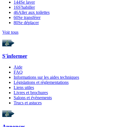
144
Se laver
16
S'habiller
46
Aller aux toilettes
60
Se transférer
80
Se déplacer
Voir tous
S'informer
Aide
FAQ
Informations sur les aides techniques
Législations et règlementations
Liens utiles
Livres et brochures
Salons et évènements
Trucs et astuces
Annonces