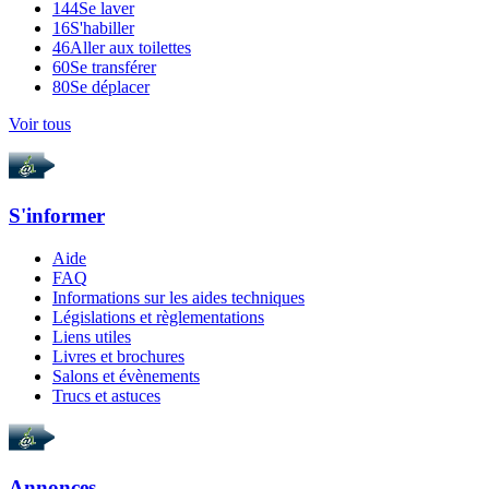
144
Se laver
16
S'habiller
46
Aller aux toilettes
60
Se transférer
80
Se déplacer
Voir tous
S'informer
Aide
FAQ
Informations sur les aides techniques
Législations et règlementations
Liens utiles
Livres et brochures
Salons et évènements
Trucs et astuces
Annonces