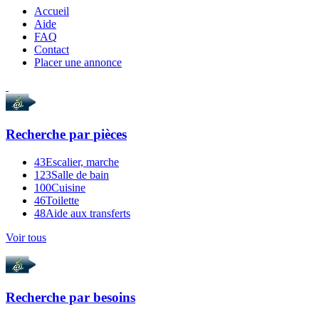
Accueil
Aide
FAQ
Contact
Placer une annonce
Recherche par
pièces
43
Escalier, marche
123
Salle de bain
100
Cuisine
46
Toilette
48
Aide aux transferts
Voir tous
Recherche par
besoins