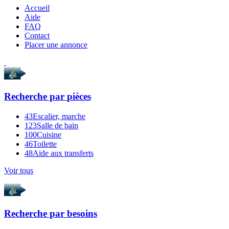
Accueil
Aide
FAQ
Contact
Placer une annonce
Recherche par
pièces
43
Escalier, marche
123
Salle de bain
100
Cuisine
46
Toilette
48
Aide aux transferts
Voir tous
Recherche par
besoins