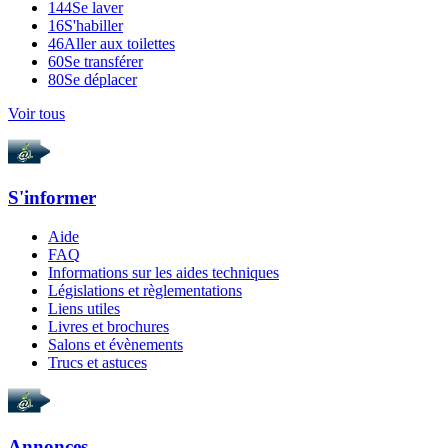
144
Se laver
16
S'habiller
46
Aller aux toilettes
60
Se transférer
80
Se déplacer
Voir tous
S'informer
Aide
FAQ
Informations sur les aides techniques
Législations et règlementations
Liens utiles
Livres et brochures
Salons et évènements
Trucs et astuces
Annonces