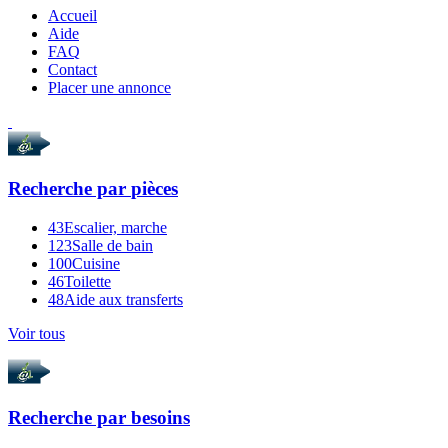
Accueil
Aide
FAQ
Contact
Placer une annonce
Recherche par
pièces
43
Escalier, marche
123
Salle de bain
100
Cuisine
46
Toilette
48
Aide aux transferts
Voir tous
Recherche par
besoins