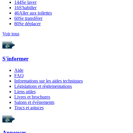
144
Se laver
16
S'habiller
46
Aller aux toilettes
60
Se transférer
80
Se déplacer
Voir tous
S'informer
Aide
FAQ
Informations sur les aides techniques
Législations et règlementations
Liens utiles
Livres et brochures
Salons et évènements
Trucs et astuces
Annonces