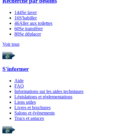
Recherche par
besoins
144
Se laver
16
S'habiller
46
Aller aux toilettes
60
Se transférer
80
Se déplacer
Voir tous
S'informer
Aide
FAQ
Informations sur les aides techniques
Législations et règlementations
Liens utiles
Livres et brochures
Salons et évènements
Trucs et astuces