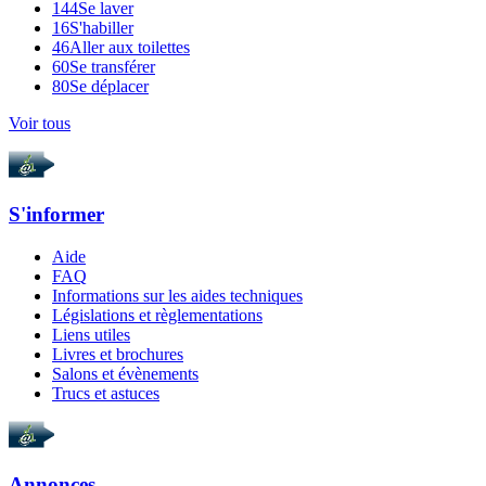
144
Se laver
16
S'habiller
46
Aller aux toilettes
60
Se transférer
80
Se déplacer
Voir tous
S'informer
Aide
FAQ
Informations sur les aides techniques
Législations et règlementations
Liens utiles
Livres et brochures
Salons et évènements
Trucs et astuces
Annonces