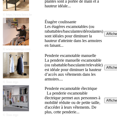
plantes sont à portée de main et à
hauteur idéale...
© https://www.brico.be
Étagère coulissante
Les étagères escamotables (ou
rabattables/basculantes/déroulantes)
Affiche
sont idéales pour diminuer la
hauteur d'atteinte dans les armoires
en faisant...
© www.tousergo.com
Penderie escamotable manuelle
La penderie manuelle escamotable
(ou rabattable/basculante/relevable)
Affiche
est idéale pour diminuer la hauteur
d’accès aux vêtements dans les
armoires....
© Tous ergo
Penderie escamotable électrique
La penderie escamotable
électrique permet aux personnes à
Affiche
mobilité réduite ou de petite taille,
d'accéder à leurs vêtements. De
plus, cette penderie...
© Tous ergo