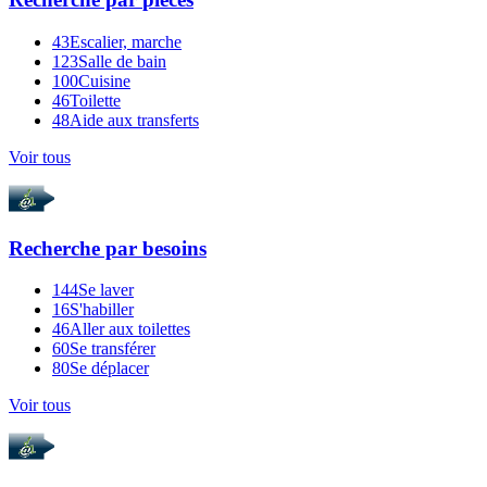
43
Escalier, marche
123
Salle de bain
100
Cuisine
46
Toilette
48
Aide aux transferts
Voir tous
Recherche par
besoins
144
Se laver
16
S'habiller
46
Aller aux toilettes
60
Se transférer
80
Se déplacer
Voir tous