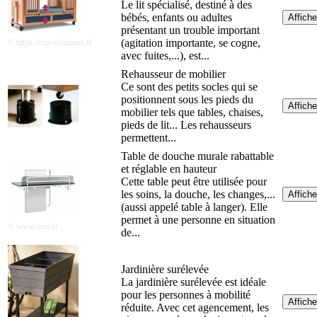
Le lit spécialisé, destiné à des
bébés, enfants ou adultes
Affiche
présentant un trouble important
(agitation importante, se cogne,
© https://ergosolutions.fr
avec fuites,...), est...
Rehausseur de mobilier
Ce sont des petits socles qui se
positionnent sous les pieds du
Affiche
mobilier tels que tables, chaises,
pieds de lit... Les rehausseurs
permettent...
Table de douche murale rabattable
et réglable en hauteur
Cette table peut être utilisée pour
les soins, la douche, les changes,...
Affiche
(aussi appelé table à langer). Elle
permet à une personne en situation
© www.cree.fr
de...
Jardinière surélevée
La jardinière surélevée est idéale
pour les personnes à mobilité
Affiche
réduite. Avec cet agencement, les