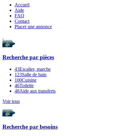
Accueil
Aide
FAQ
Contact
Placer une annonce
Recherche par
pièces
43
Escalier, marche
123
Salle de bain
100
Cuisine
46
Toilette
48
Aide aux transferts
Voir tous
Recherche par
besoins