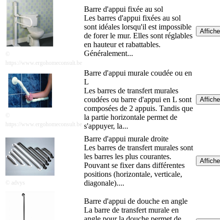
Barre d'appui fixée au sol
Les barres d'appui fixées au sol
sont idéales lorsqu'il est impossible
Affiche
de forer le mur. Elles sont réglables
en hauteur et rabattables.
Généralement...
©
https://www.ergohomeconsult.be
Barre d'appui murale coudée ou en
L
Les barres de transfert murales
coudées ou barre d'appui en L sont
Affiche
composées de 2 appuis. Tandis que
©
la partie horizontale permet de
https://www.ergohomeconsult.be
s'appuyer, la...
Barre d'appui murale droite
Les barres de transfert murales sont
les barres les plus courantes.
Affiche
Pouvant se fixer dans différentes
positions (horizontale, verticale,
diagonale)....
© advys
Barre d'appui de douche en angle
La barre de transfert murale en
angle pour la douche permet de