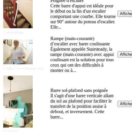
Poignée d'escalier
Cette barre d'appui est idéale pour
le début ou la fin d'un escalier
Affiche
comportant une courbe. Elle tourne
sur 90° autour du poteau d'escalier.
Elle...
© prevenchute
Rampe (main-courante)
d’escalier avec barre coulissante
Également appelée Stairsteady, la
rampe (main-courante) avec appui
Affiche
coulissant est la solution pour tous
ceux qui ont des difficultés à
© https://www.tousergo.com
monter ou à...
Barre sol-plafond sans poignée
Il s'agit d'une barre verticale allant
du sol au plafond pour faciliter le
Affiche
transfert de la position assise à
debout, et inversement. Cette
barre...
© able2.nl