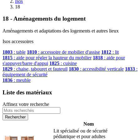
Isos
18
18 - Aménagements du logement
Aménagements et adaptations des logements et autres lieux
Isos accessoires
1803
: table
1810
: accessoire de mobilier d'assise
1812
: lit
1815
: aide pour régler la hauteur du mobilier
1818
: aide pour
s'appuyer/barre d'appui
1825
: cuisine
1829
: chaise, tabouret et fauteuil
1830
: accessibilité verticale
1833
:
équipement de sécurité
1836
: meuble
Liste des matériaux
Affinez votre recherche
Nom
Lit spécialisé ou de sécurité
pédiatrique et pour adultes