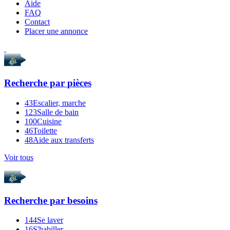
Aide
FAQ
Contact
Placer une annonce
Recherche par
pièces
43
Escalier, marche
123
Salle de bain
100
Cuisine
46
Toilette
48
Aide aux transferts
Voir tous
Recherche par
besoins
144
Se laver
16
S'habiller