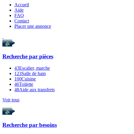
Accueil
Aide
FAQ
Contact
Placer une annonce
Recherche par
pièces
43
Escalier, marche
123
Salle de bain
100
Cuisine
46
Toilette
48
Aide aux transferts
Voir tous
Recherche par
besoins