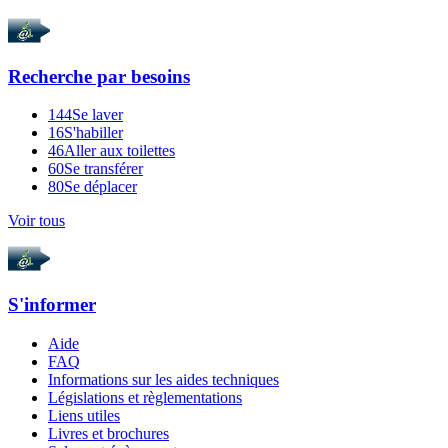
Recherche par
besoins
144
Se laver
16
S'habiller
46
Aller aux toilettes
60
Se transférer
80
Se déplacer
Voir tous
S'informer
Aide
FAQ
Informations sur les aides techniques
Législations et règlementations
Liens utiles
Livres et brochures