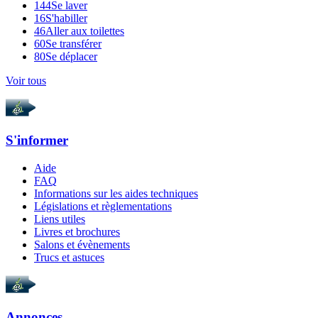
144
Se laver
16
S'habiller
46
Aller aux toilettes
60
Se transférer
80
Se déplacer
Voir tous
S'informer
Aide
FAQ
Informations sur les aides techniques
Législations et règlementations
Liens utiles
Livres et brochures
Salons et évènements
Trucs et astuces
Annonces