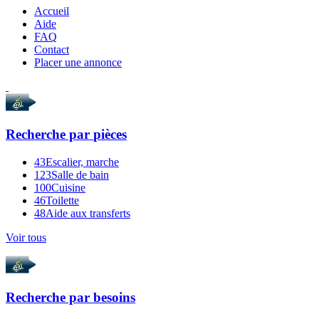
Accueil
Aide
FAQ
Contact
Placer une annonce
Recherche par
pièces
43
Escalier, marche
123
Salle de bain
100
Cuisine
46
Toilette
48
Aide aux transferts
Voir tous
Recherche par
besoins