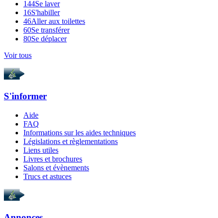
144
Se laver
16
S'habiller
46
Aller aux toilettes
60
Se transférer
80
Se déplacer
Voir tous
S'informer
Aide
FAQ
Informations sur les aides techniques
Législations et règlementations
Liens utiles
Livres et brochures
Salons et évènements
Trucs et astuces
Annonces