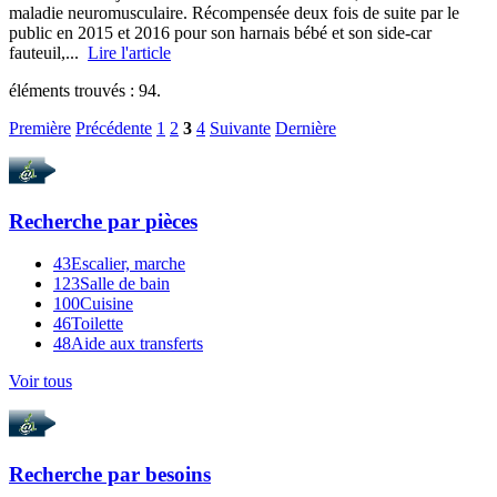
maladie neuromusculaire. Récompensée deux fois de suite par le
public en 2015 et 2016 pour son harnais bébé et son side-car
fauteuil,...
Lire l'article
éléments trouvés :
94
.
Première
Précédente
1
2
3
4
Suivante
Dernière
Recherche par
pièces
43
Escalier, marche
123
Salle de bain
100
Cuisine
46
Toilette
48
Aide aux transferts
Voir tous
Recherche par
besoins