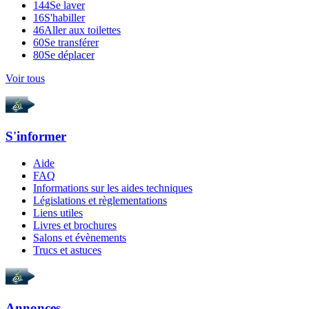
144
Se laver
16
S'habiller
46
Aller aux toilettes
60
Se transférer
80
Se déplacer
Voir tous
S'informer
Aide
FAQ
Informations sur les aides techniques
Législations et règlementations
Liens utiles
Livres et brochures
Salons et évènements
Trucs et astuces
Annonces