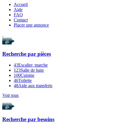
Accueil
Aide
FAQ
Contact
Placer une annonce
Recherche par
pièces
43
Escalier, marche
123
Salle de bain
100
Cuisine
46
Toilette
48
Aide aux transferts
Voir tous
Recherche par
besoins