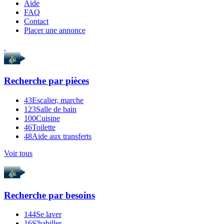
Aide
FAQ
Contact
Placer une annonce
Recherche par
pièces
43
Escalier, marche
123
Salle de bain
100
Cuisine
46
Toilette
48
Aide aux transferts
Voir tous
Recherche par
besoins
144
Se laver
16
S'habiller