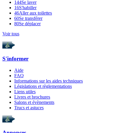
144
Se laver
16
S'habiller
46
Aller aux toilettes
60
Se transférer
80
Se déplacer
Voir tous
S'informer
Aide
FAQ
Informations sur les aides techniques
Législations et règlementations
Liens utiles
Livres et brochures
Salons et évènements
Trucs et astuces
Annonces