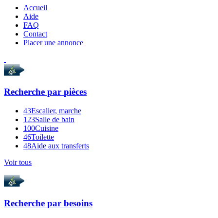
Accueil
Aide
FAQ
Contact
Placer une annonce
Recherche par
pièces
43
Escalier, marche
123
Salle de bain
100
Cuisine
46
Toilette
48
Aide aux transferts
Voir tous
Recherche par
besoins