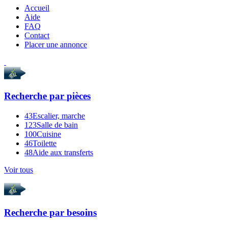
Accueil
Aide
FAQ
Contact
Placer une annonce
Recherche par
pièces
43
Escalier, marche
123
Salle de bain
100
Cuisine
46
Toilette
48
Aide aux transferts
Voir tous
Recherche par
besoins