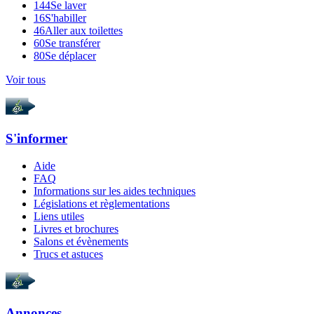
144
Se laver
16
S'habiller
46
Aller aux toilettes
60
Se transférer
80
Se déplacer
Voir tous
S'informer
Aide
FAQ
Informations sur les aides techniques
Législations et règlementations
Liens utiles
Livres et brochures
Salons et évènements
Trucs et astuces
Annonces