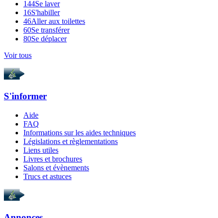
144
Se laver
16
S'habiller
46
Aller aux toilettes
60
Se transférer
80
Se déplacer
Voir tous
S'informer
Aide
FAQ
Informations sur les aides techniques
Législations et règlementations
Liens utiles
Livres et brochures
Salons et évènements
Trucs et astuces
Annonces