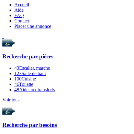
Accueil
Aide
FAQ
Contact
Placer une annonce
Recherche par
pièces
43
Escalier, marche
123
Salle de bain
100
Cuisine
46
Toilette
48
Aide aux transferts
Voir tous
Recherche par
besoins