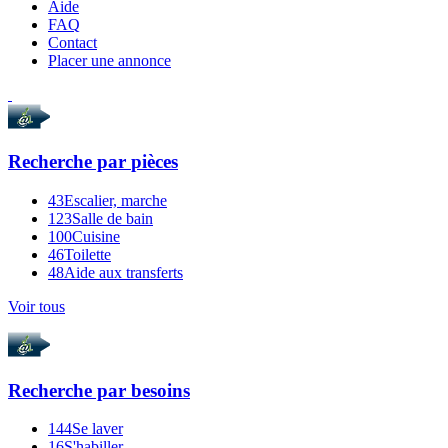
Aide
FAQ
Contact
Placer une annonce
Recherche par
pièces
43
Escalier, marche
123
Salle de bain
100
Cuisine
46
Toilette
48
Aide aux transferts
Voir tous
Recherche par
besoins
144
Se laver
16
S'habiller