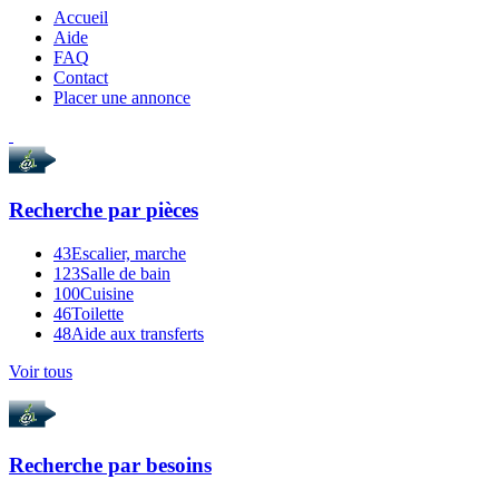
Accueil
Aide
FAQ
Contact
Placer une annonce
Recherche par
pièces
43
Escalier, marche
123
Salle de bain
100
Cuisine
46
Toilette
48
Aide aux transferts
Voir tous
Recherche par
besoins