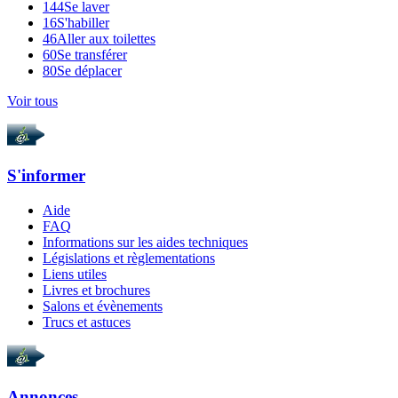
144
Se laver
16
S'habiller
46
Aller aux toilettes
60
Se transférer
80
Se déplacer
Voir tous
S'informer
Aide
FAQ
Informations sur les aides techniques
Législations et règlementations
Liens utiles
Livres et brochures
Salons et évènements
Trucs et astuces
Annonces