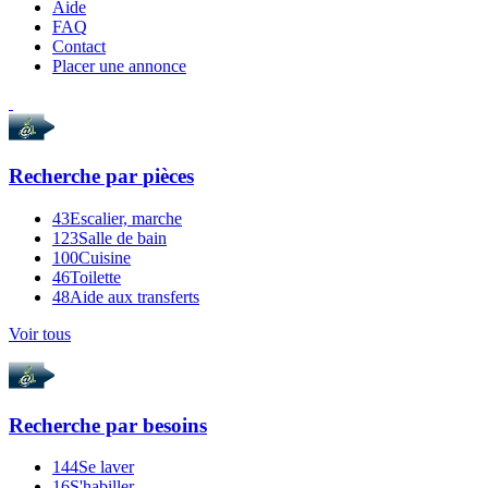
Aide
FAQ
Contact
Placer une annonce
Recherche par
pièces
43
Escalier, marche
123
Salle de bain
100
Cuisine
46
Toilette
48
Aide aux transferts
Voir tous
Recherche par
besoins
144
Se laver
16
S'habiller