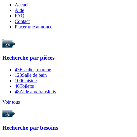
Accueil
Aide
FAQ
Contact
Placer une annonce
Recherche par
pièces
43
Escalier, marche
123
Salle de bain
100
Cuisine
46
Toilette
48
Aide aux transferts
Voir tous
Recherche par
besoins