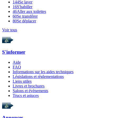
144
Se laver
16
S'habiller
46
Aller aux toilettes
60
Se transférer
80
Se déplacer
Voir tous
S'informer
Aide
FAQ
Informations sur les aides techniques
Législations et règlementations
Liens utiles
Livres et brochures
Salons et évènements
Trucs et astuces
Annonces