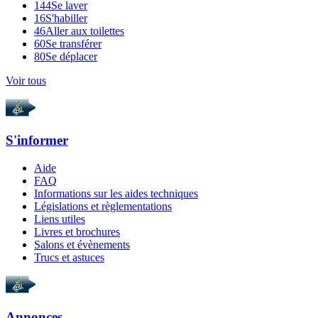
144
Se laver
16
S'habiller
46
Aller aux toilettes
60
Se transférer
80
Se déplacer
Voir tous
S'informer
Aide
FAQ
Informations sur les aides techniques
Législations et règlementations
Liens utiles
Livres et brochures
Salons et évènements
Trucs et astuces
Annonces