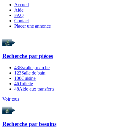
Accueil
Aide
FAQ
Contact
Placer une annonce
Recherche par
pièces
43
Escalier, marche
123
Salle de bain
100
Cuisine
46
Toilette
48
Aide aux transferts
Voir tous
Recherche par
besoins