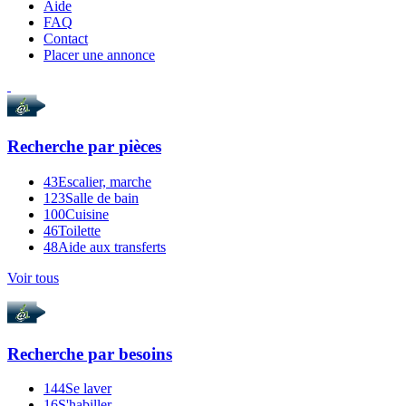
Aide
FAQ
Contact
Placer une annonce
Recherche par
pièces
43
Escalier, marche
123
Salle de bain
100
Cuisine
46
Toilette
48
Aide aux transferts
Voir tous
Recherche par
besoins
144
Se laver
16
S'habiller