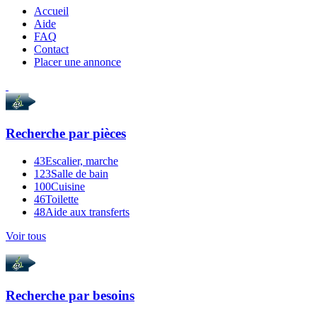
Accueil
Aide
FAQ
Contact
Placer une annonce
Recherche par
pièces
43
Escalier, marche
123
Salle de bain
100
Cuisine
46
Toilette
48
Aide aux transferts
Voir tous
Recherche par
besoins