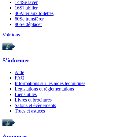
144
Se laver
16
S'habiller
46
Aller aux toilettes
60
Se transférer
80
Se déplacer
Voir tous
S'informer
Aide
FAQ
Informations sur les aides techniques
Législations et règlementations
Liens utiles
Livres et brochures
Salons et évènements
Trucs et astuces
Annonces