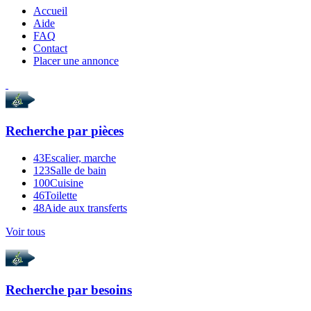
Accueil
Aide
FAQ
Contact
Placer une annonce
Recherche par
pièces
43
Escalier, marche
123
Salle de bain
100
Cuisine
46
Toilette
48
Aide aux transferts
Voir tous
Recherche par
besoins