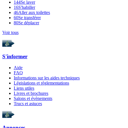
144
Se laver
16
S'habiller
46
Aller aux toilettes
60
Se transférer
80
Se déplacer
Voir tous
S'informer
Aide
FAQ
Informations sur les aides techniques
Législations et règlementations
Liens utiles
Livres et brochures
Salons et évènements
Trucs et astuces
Annonces