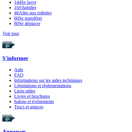
144
Se laver
16
S'habiller
46
Aller aux toilettes
60
Se transférer
80
Se déplacer
Voir tous
S'informer
Aide
FAQ
Informations sur les aides techniques
Législations et règlementations
Liens utiles
Livres et brochures
Salons et évènements
Trucs et astuces
Annonces