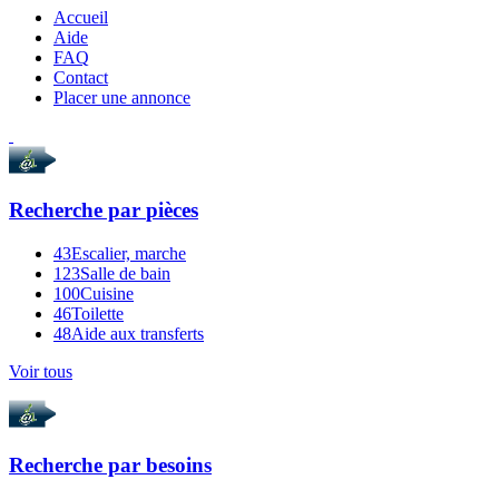
Accueil
Aide
FAQ
Contact
Placer une annonce
Recherche par
pièces
43
Escalier, marche
123
Salle de bain
100
Cuisine
46
Toilette
48
Aide aux transferts
Voir tous
Recherche par
besoins